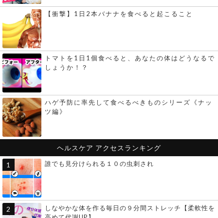
【衝撃】1日2本バナナを食べると起こること
トマトを1日1個食べると、あなたの体はどうなるで
しょうか！？
ハゲ予防に率先して食べるべきものシリーズ《ナッ
ツ編》
ヘルスケア
アクセスランキング
誰でも見分けられる１０の虫刺され
しなやかな体を作る毎日の９分間ストレッチ【柔軟性を
高めて代謝UP】