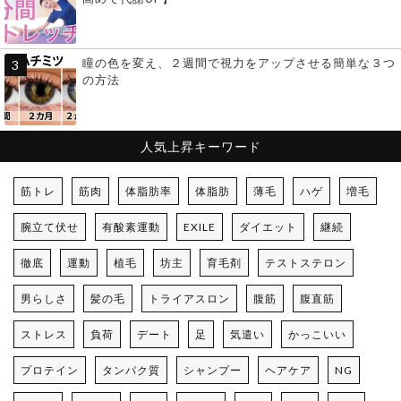
瞳の色を変え、２週間で視力をアップさせる簡単な３つ
の方法
人気上昇キーワード
筋トレ
筋肉
体脂肪率
体脂肪
薄毛
ハゲ
増毛
腕立て伏せ
有酸素運動
EXILE
ダイエット
継続
徹底
運動
植毛
坊主
育毛剤
テストステロン
男らしさ
髪の毛
トライアスロン
腹筋
腹直筋
ストレス
負荷
デート
足
気遣い
かっこいい
プロテイン
タンパク質
シャンプー
ヘアケア
NG