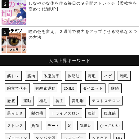
しなやかな体を作る毎日の９分間ストレッチ【柔軟性を
高めて代謝UP】
瞳の色を変え、２週間で視力をアップさせる簡単な３つ
の方法
人気上昇キーワード
筋トレ
筋肉
体脂肪率
体脂肪
薄毛
ハゲ
増毛
腕立て伏せ
有酸素運動
EXILE
ダイエット
継続
徹底
運動
植毛
坊主
育毛剤
テストステロン
男らしさ
髪の毛
トライアスロン
腹筋
腹直筋
ストレス
負荷
デート
足
気遣い
かっこいい
プロテイン
タンパク質
シャンプー
ヘアケア
NG