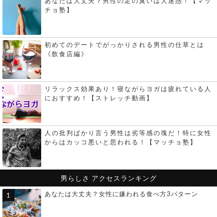
あなたは大丈夫？男性の足の臭いは大迷惑！【マッ
チョ塾】
初めてのデートでがっかりされる男性の仕草とは
《飲食店編》
リラックス効果あり！寝ながらヨガは疲れている人
におすすめ！【ストレッチ動画】
人の批判ばかり言う男性は劣等感の塊だ！特に女性
からはカッコ悪いと思われる！【マッチョ塾】
男らしさ
アクセスランキング
あなたは大丈夫？女性に嫌われる食べ方3パターン