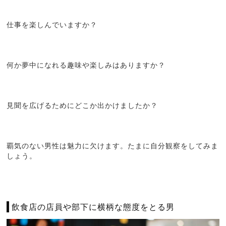
仕事を楽しんでいますか？
何か夢中になれる趣味や楽しみはありますか？
見聞を広げるためにどこか出かけましたか？
覇気のない男性は魅力に欠けます。たまに自分観察をしてみま
しょう。
飲食店の店員や部下に横柄な態度をとる男