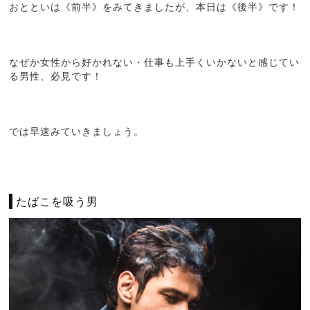
おとといは《前半》をみてきましたが、本日は《後半》です！
なぜか女性から好かれない・仕事も上手くいかないと感じてい
る男性、必見です！
では早速みていきましょう。
たばこを吸う男