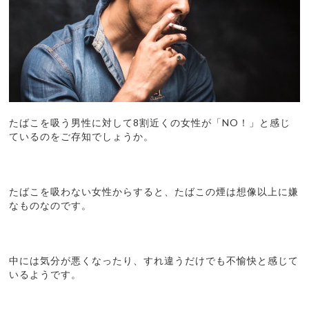
たばこを吸う男性に対して8割近くの女性が「NO！」と感じ
ているのをご存知でしょうか。
たばこを吸わない女性からすると、たばこの煙は想像以上に嫌
なものなのです。
中には気分が悪くなったり、すれ違うだけでも不愉快と感じて
いるようです。