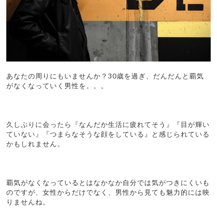
あなたの周りにもいませんか？30歳を過ぎ、だんだんと覇気
がなくなっていく男性を。。。
久しぶりに会ったら『なんだか生活に疲れてそう』『目が輝い
ていない』『つまらなそうな顔をしている』と感じられている
かもしれません。
覇気がなくなっているとはなかなか自分では気がつきにくいも
のですが、女性からだけでなく、男性から見ても魅力的には映
りませんね。