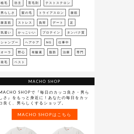
植毛
坊主
育毛剤
テストステロン
男らしさ
髪の毛
トライアスロン
腹筋
腹直筋
ストレス
負荷
デート
足
気遣い
かっこいい
プロテイン
タンパク質
シャンプー
ヘアケア
NG
仕事中
オーラ
野心
有酸素
脂肪
治療
専門
発毛
ベスト
MACHO SHOP
MACHO SHOPで『毎日のカッコ良さ・男ら
しさ』をもっと身近に！あなたの毎日をカッ
コ良く、男らしくするショップ。
MACHO SHOPはこちら