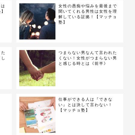
”は
女性の愚痴や悩みを最後まで
塾】
聞いてくれる男性は女性を理
解している証拠！【マッチョ
塾】
りた
つまらない男なんて言われた
てし
くない！女性がつまらない男
と感じる時とは《前半》
き
仕事ができる人は『できな
い』とは決して言わない！
【マッチョ塾】