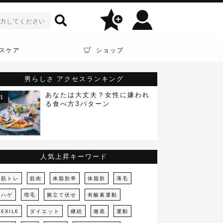
スケア
ショップ
男らしさ
アクセスランキング
あなたは大丈夫？女性に嫌われ
る食べ方3パターン
人気上昇キーワード
筋トレ
筋肉
体脂肪率
体脂肪
薄毛
ハゲ
増毛
腕立て伏せ
有酸素運動
EXILE
ダイエット
継続
徹底
運動