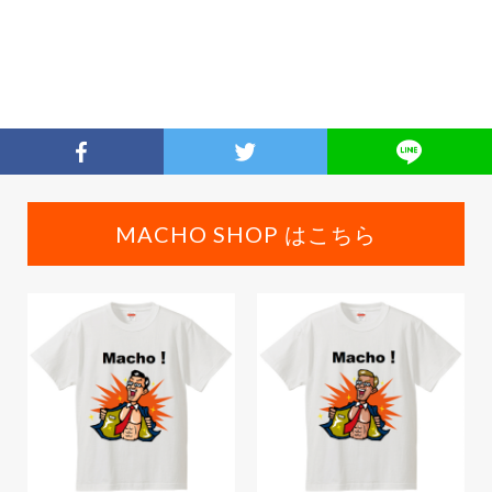
MACHO SHOP はこちら