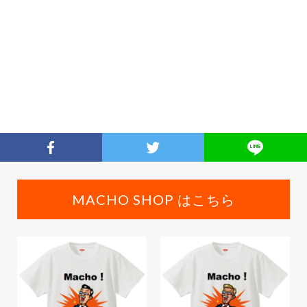
MACHO SHOP はこちら