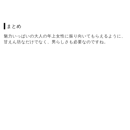
まとめ
魅力いっぱいの大人の年上女性に振り向いてもらえるように、
甘えん坊なだけでなく、男らしさも必要なのですね。