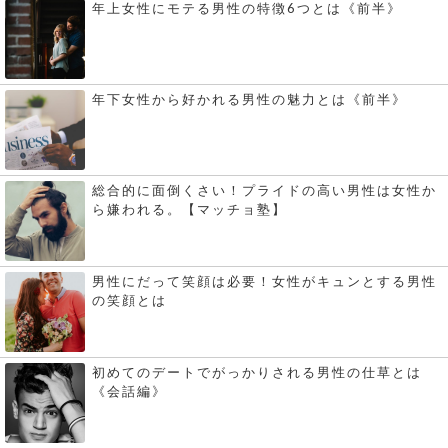
年上女性にモテる男性の特徴6つとは《前半》
年下女性から好かれる男性の魅力とは《前半》
総合的に面倒くさい！プライドの高い男性は女性か
ら嫌われる。【マッチョ塾】
男性にだって笑顔は必要！女性がキュンとする男性
の笑顔とは
初めてのデートでがっかりされる男性の仕草とは
《会話編》