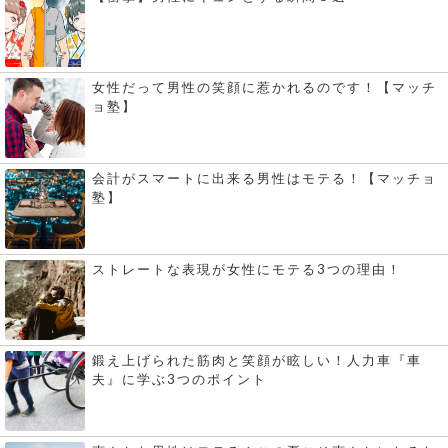
女性だって男性の笑顔に惹かれるのです！【マッチ
ョ塾】
会計がスマートに出来る男性はモテる！【マッチョ
塾】
ストレートな表現が女性にモテる3つの理由！
鍛え上げられた筋肉と笑顔が眩しい！人力車『車
夫』に学ぶ3つのポイント