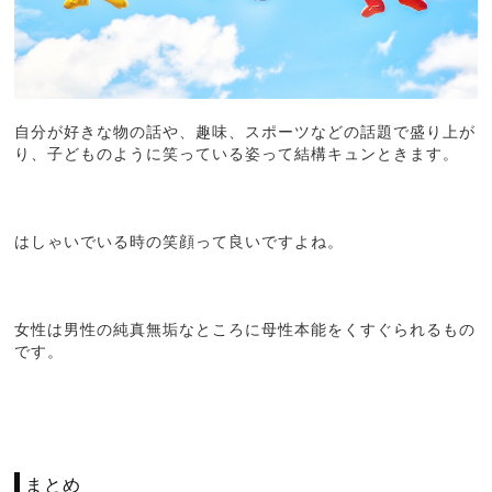
自分が好きな物の話や、趣味、スポーツなどの話題で盛り上が
り、子どものように笑っている姿って結構キュンときます。
はしゃいでいる時の笑顔って良いですよね。
女性は男性の純真無垢なところに母性本能をくすぐられるもの
です。
まとめ