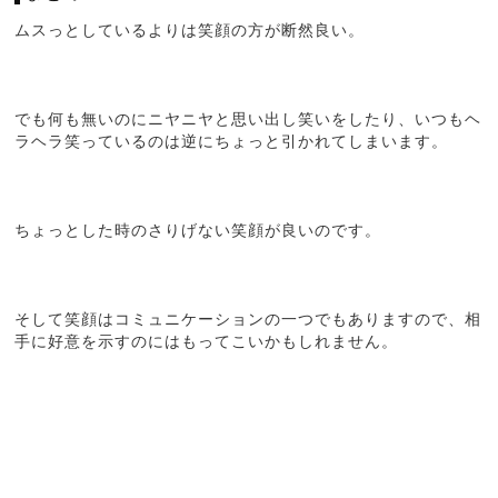
ムスっとしているよりは笑顔の方が断然良い。
でも何も無いのにニヤニヤと思い出し笑いをしたり、いつもヘ
ラヘラ笑っているのは逆にちょっと引かれてしまいます。
ちょっとした時のさりげない笑顔が良いのです。
そして笑顔はコミュニケーションの一つでもありますので、相
手に好意を示すのにはもってこいかもしれません。