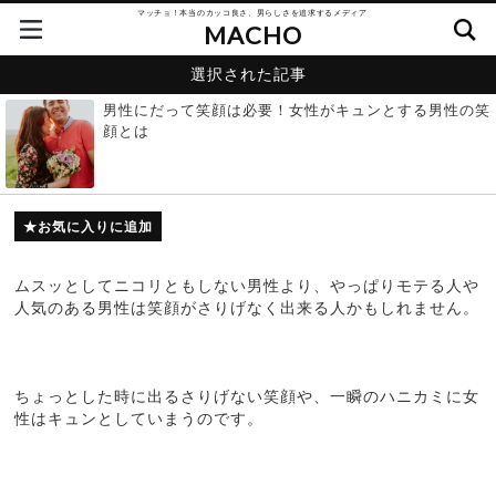
マッチョ！本当のカッコ良さ、男らしさを追求するメディア
MACHO
選択された記事
男性にだって笑顔は必要！女性がキュンとする男性の笑
顔とは
お気に入りに追加
ムスッとしてニコリともしない男性より、やっぱりモテる人や
人気のある男性は笑顔がさりげなく出来る人かもしれません。
ちょっとした時に出るさりげない笑顔や、一瞬のハニカミに女
性はキュンとしていまうのです。