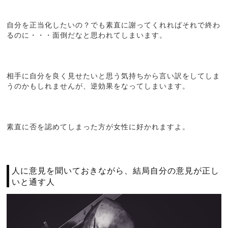
自分を正当化したいの？でも素直に謝ってくれればそれで終わ
るのに・・・面倒だなと思われてしまいます。
相手に自分を良く見せたいと思う気持ちから言い訳をしてしま
うのかもしれませんが、逆効果をなってしまいます。
素直に否を認めてしまった方が女性に好かれますよ。
人に意見を聞いておきながら、結局自分の意見が正し
いと通す人