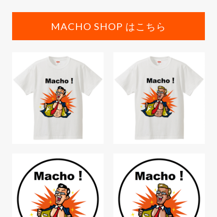
MACHO SHOP はこちら