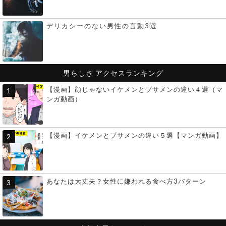
デリカシーのない男性の言動3選
男らしさ
アクセスランキング
【漫画】顔じゃないイケメンとブサメンの違い４選（マ
ンガ動画）
【漫画】イケメンとブサメンの違い５選【マンガ動画】
あなたは大丈夫？女性に嫌われる食べ方3パターン