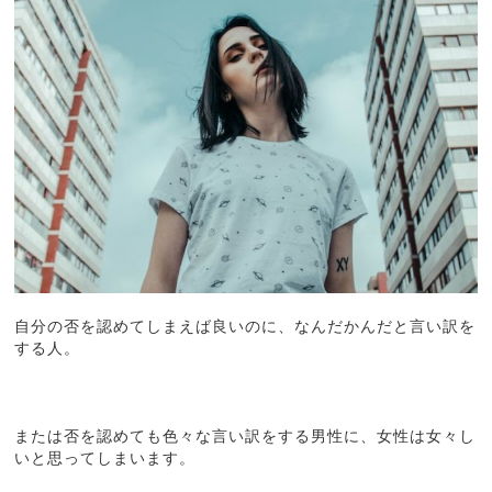
自分の否を認めてしまえば良いのに、なんだかんだと言い訳を
する人。
または否を認めても色々な言い訳をする男性に、女性は女々し
いと思ってしまいます。