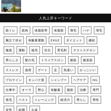
人気上昇キーワード
筋トレ
筋肉
体脂肪率
体脂肪
薄毛
ハゲ
増毛
腕立て伏せ
有酸素運動
EXILE
ダイエット
継続
徹底
運動
植毛
坊主
育毛剤
テストステロン
男らしさ
髪の毛
トライアスロン
腹筋
腹直筋
ストレス
負荷
デート
足
気遣い
かっこいい
プロテイン
タンパク質
シャンプー
ヘアケア
NG
仕事中
オーラ
野心
有酸素
脂肪
治療
専門
発毛
ベスト
トレーニング
経済力
男らし
男性
女性
結婚
お金