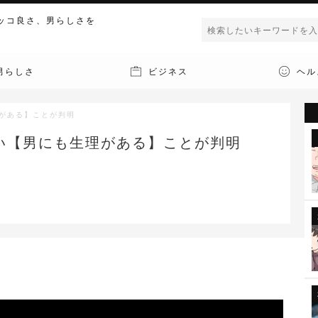
ッコ良さ、男らしさを
男らしさ
ビジネス
ヘル
がある】ことが判明
い【男にも生理がある】ことが判明