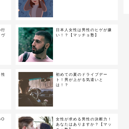
の行
日本人女性は男性のヒゲが嫌
イヴ
い！？【マッチョ塾】
男性
初めての夏のドライブデー
ト！男が上がる気遣いと
は！？
のO
女性が求める男性の決断力！
あなたはありますか？【マッ