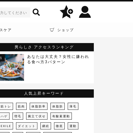
スケア
ショップ
男らしさ
アクセスランキング
あなたは大丈夫？女性に嫌われ
る食べ方3パターン
人気上昇キーワード
筋トレ
筋肉
体脂肪率
体脂肪
薄毛
ハゲ
増毛
腕立て伏せ
有酸素運動
EXILE
ダイエット
継続
徹底
運動