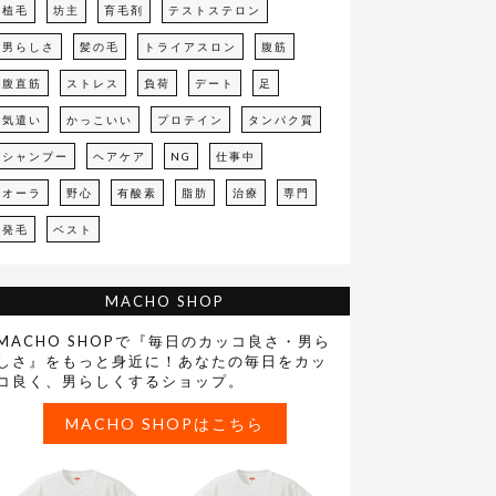
植毛
坊主
育毛剤
テストステロン
男らしさ
髪の毛
トライアスロン
腹筋
腹直筋
ストレス
負荷
デート
足
気遣い
かっこいい
プロテイン
タンパク質
シャンプー
ヘアケア
NG
仕事中
オーラ
野心
有酸素
脂肪
治療
専門
発毛
ベスト
MACHO SHOP
MACHO SHOPで『毎日のカッコ良さ・男ら
しさ』をもっと身近に！あなたの毎日をカッ
コ良く、男らしくするショップ。
MACHO SHOPはこちら