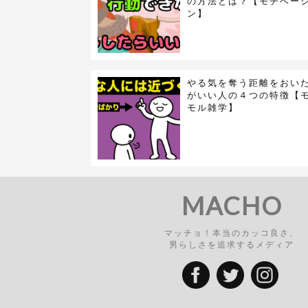
の方法とは？【モチベー
ン】
やる気を奪う距離をおい
がいい人の４つの特徴【
モル雑学】
MACHO
マッチョ！本当のカッコ良さ、
男らしさを追求するメディア