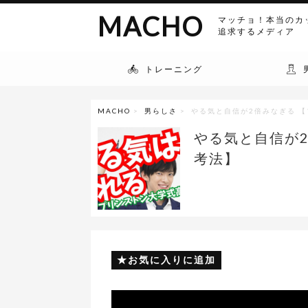
MACHO
マッチョ！本当のカ
追求するメディア
トレーニング
MACHO
>
男らしさ
> やる気と自信が2倍みなぎる 
やる気と自信が
考法】
お気に入りに追加