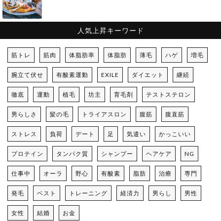
人気上昇キーワード
筋トレ
筋肉
体脂肪率
体脂肪
薄毛
ハゲ
増毛
腕立て伏せ
有酸素運動
EXILE
ダイエット
継続
徹底
運動
植毛
坊主
育毛剤
テストステロン
男らしさ
髪の毛
トライアスロン
腹筋
腹直筋
ストレス
負荷
デート
足
気遣い
かっこいい
プロテイン
タンパク質
シャンプー
ヘアケア
NG
仕事中
オーラ
野心
有酸素
脂肪
治療
専門
発毛
ベスト
トレーニング
経済力
男らし
男性
女性
結婚
お金