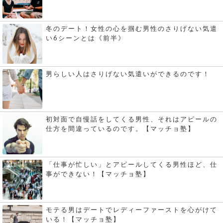
冬のデート！女性の心を掴む男性のさりげない気遣
い6シーンとは《前半》
男らしい人はさりげない気遣いができるのです！
初対面で自慢話をしてくる男性、それはアピールの
仕方を間違っているのです。【マッチョ塾】
「仕事が忙しい」とアピールしてくる男性ほど、仕
事ができない！【マッチョ塾】
モテる男はデートでレディーファーストを心がけて
いる！【マッチョ塾】