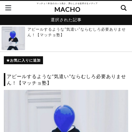
マッチョ！本当のカッコ良さ、男らしさを追求するメディア
MACHO
選択された記事
アピールするような“気遣い”ならむしろ必要ありませ
ん！【マッチョ塾】
お気に入りに追加
アピールするような“気遣い”ならむしろ必要ありませ
ん！【マッチョ塾】