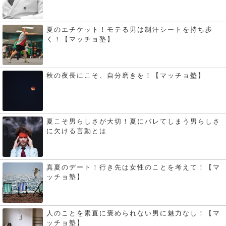
夏のエチケット！モテる男は制汗シートを持ち歩
く！【マッチョ塾】
秋の夜長にこそ、自分磨きを！【マッチョ塾】
夏こそ男らしさが大切！夏にバレてしまう男らしさ
に欠ける言動とは
真夏のデート！行き先は女性のことを考えて！【マ
ッチョ塾】
人のことを素直に褒められない男に魅力なし！【マ
ッチョ塾】