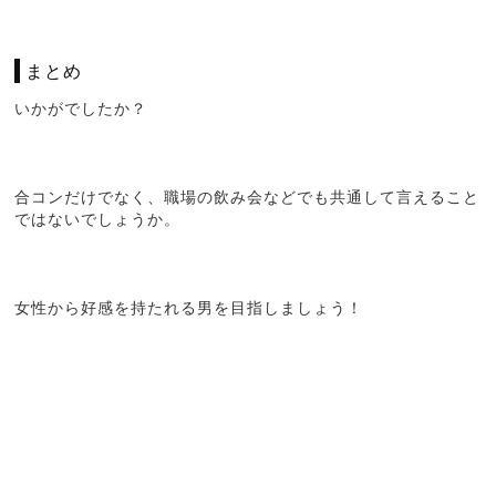
まとめ
いかがでしたか？
合コンだけでなく、職場の飲み会などでも共通して言えること
ではないでしょうか。
女性から好感を持たれる男を目指しましょう！