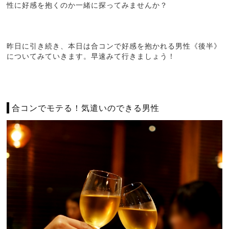
性に好感を抱くのか一緒に探ってみませんか？
昨日に引き続き、本日は合コンで好感を抱かれる男性《後半》
についてみていきます。早速みて行きましょう！
合コンでモテる！気遣いのできる男性