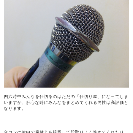
四六時中みんなを仕切るのはただの「仕切り屋」になってしま
いますが、肝心な時にみんなをまとめてくれる男性は高評価と
なります。
合コンの途中で席替えを提案して段取りよく進めてくれたり、