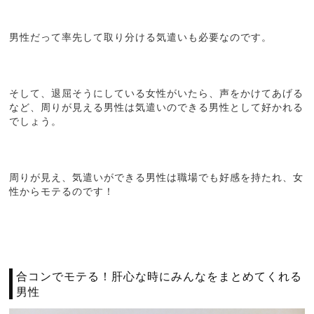
男性だって率先して取り分ける気遣いも必要なのです。
そして、退屈そうにしている女性がいたら、声をかけてあげる
など、周りが見える男性は気遣いのできる男性として好かれる
でしょう。
周りが見え、気遣いができる男性は職場でも好感を持たれ、女
性からモテるのです！
合コンでモテる！肝心な時にみんなをまとめてくれる
男性