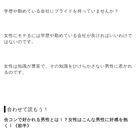
学歴や勤めている会社にプライドを持っていませんか？
女性にモテるには学歴や勤めている会社が良ければいいわけで
はないのです。
女性は知識が豊富で、その知識をひけらかさない男性に惹かれ
るのです。
合わせて読もう！
合コンで好かれる男性とは！？女性はこんな男性に好感を抱
く！《前半》