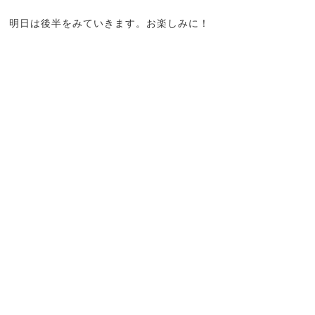
明日は後半をみていきます。お楽しみに！