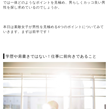
では一体どのようなポイントを見極め、男らしくカッコ良い男
性を探し求めているのでしょうか。
本日は素敵女子が男性を見極める6つのポイントについてみて
いきます。まずは前半です！
学歴や肩書きではない！仕事に前向きであること