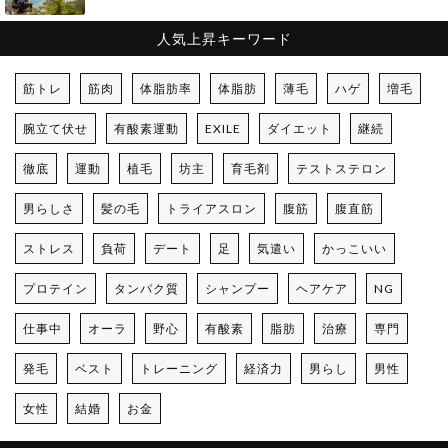
人気上昇キーワード
筋トレ
筋肉
体脂肪率
体脂肪
薄毛
ハゲ
増毛
腕立て伏せ
有酸素運動
EXILE
ダイエット
継続
徹底
運動
植毛
坊主
育毛剤
テストステロン
男らしさ
髪の毛
トライアスロン
腹筋
腹直筋
ストレス
負荷
デート
足
気遣い
かっこいい
プロテイン
タンパク質
シャンプー
ヘアケア
NG
仕事中
オーラ
野心
有酸素
脂肪
治療
専門
発毛
ベスト
トレーニング
経済力
男らし
男性
女性
結婚
お金