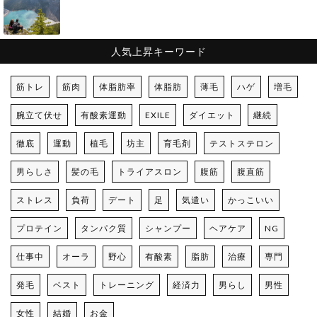
人気上昇キーワード
筋トレ
筋肉
体脂肪率
体脂肪
薄毛
ハゲ
増毛
腕立て伏せ
有酸素運動
EXILE
ダイエット
継続
徹底
運動
植毛
坊主
育毛剤
テストステロン
男らしさ
髪の毛
トライアスロン
腹筋
腹直筋
ストレス
負荷
デート
足
気遣い
かっこいい
プロテイン
タンパク質
シャンプー
ヘアケア
NG
仕事中
オーラ
野心
有酸素
脂肪
治療
専門
発毛
ベスト
トレーニング
経済力
男らし
男性
女性
結婚
お金