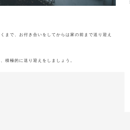
近くまで、お付き合いをしてからは家の前まで送り迎え
う、積極的に送り迎えをしましょう。