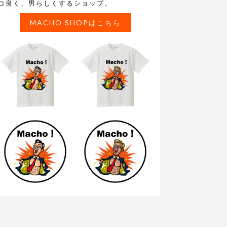
コ良く、男らしくするショップ。
MACHO SHOPはこちら