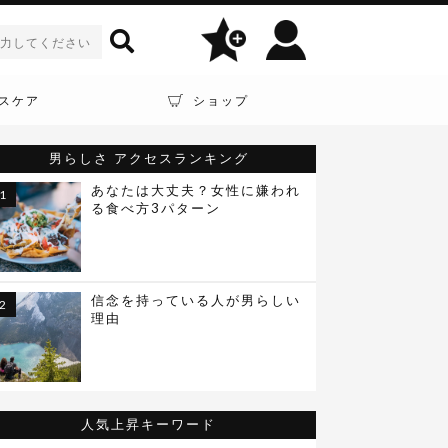
スケア
ショップ
男らしさ
アクセスランキング
あなたは大丈夫？女性に嫌われ
る食べ方3パターン
信念を持っている人が男らしい
理由
人気上昇キーワード