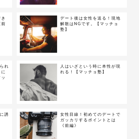
行き
デート後は女性を送る！現地
《前
解散はNGです。【マッチョ
塾】
られ
人はいざという時に本性が現
らに
れる！【マッチョ塾】
マッ
に誘
女性目線！初めてのデートで
ガッカリするポイントとは
《前編》