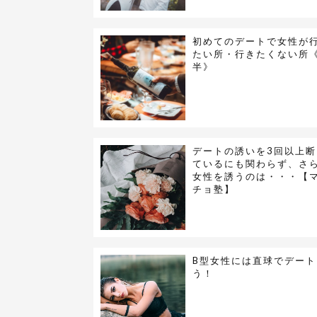
初めてのデートで女性が
たい所・行きたくない所
半》
デートの誘いを3回以上断
ているにも関わらず、さ
女性を誘うのは・・・【
チョ塾】
B型女性には直球でデート
う！