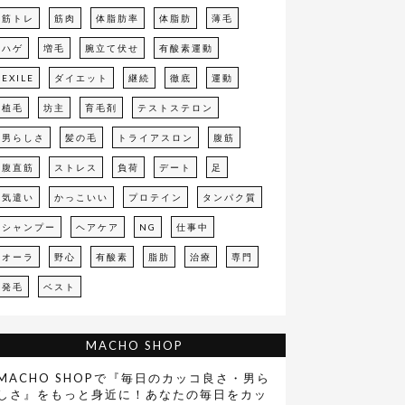
筋トレ
筋肉
体脂肪率
体脂肪
薄毛
ハゲ
増毛
腕立て伏せ
有酸素運動
EXILE
ダイエット
継続
徹底
運動
植毛
坊主
育毛剤
テストステロン
男らしさ
髪の毛
トライアスロン
腹筋
腹直筋
ストレス
負荷
デート
足
気遣い
かっこいい
プロテイン
タンパク質
シャンプー
ヘアケア
NG
仕事中
オーラ
野心
有酸素
脂肪
治療
専門
発毛
ベスト
MACHO SHOP
MACHO SHOPで『毎日のカッコ良さ・男ら
しさ』をもっと身近に！あなたの毎日をカッ