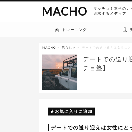
MACHO
マッチョ！本当のカ
追求するメディア
トレーニング
MACHO
>
男らしさ
> デートでの送り迎えは女性にと
デートでの送り
チョ塾】
お気に入りに追加
デートでの送り迎えは女性にと