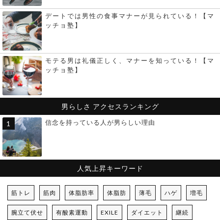
デートでは男性の食事マナーが見られている！【マ
ッチョ塾】
モテる男は礼儀正しく、マナーを知っている！【マ
ッチョ塾】
男らしさ
アクセスランキング
信念を持っている人が男らしい理由
人気上昇キーワード
筋トレ
筋肉
体脂肪率
体脂肪
薄毛
ハゲ
増毛
腕立て伏せ
有酸素運動
EXILE
ダイエット
継続