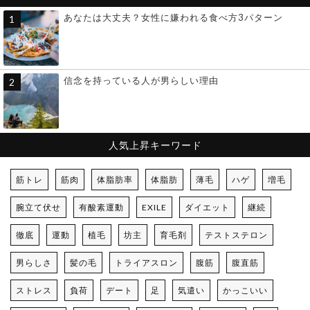
あなたは大丈夫？女性に嫌われる食べ方3パターン
信念を持っている人が男らしい理由
人気上昇キーワード
筋トレ
筋肉
体脂肪率
体脂肪
薄毛
ハゲ
増毛
腕立て伏せ
有酸素運動
EXILE
ダイエット
継続
徹底
運動
植毛
坊主
育毛剤
テストステロン
男らしさ
髪の毛
トライアスロン
腹筋
腹直筋
ストレス
負荷
デート
足
気遣い
かっこいい