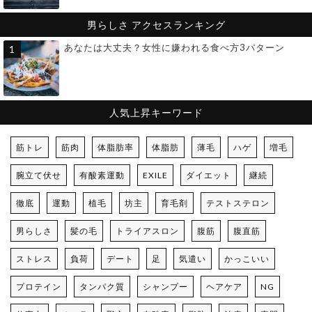
男らしさ
アクセスランキング
あなたは大丈夫？女性に嫌われる食べ方3パターン
人気上昇キーワード
筋トレ
筋肉
体脂肪率
体脂肪
薄毛
ハゲ
増毛
腕立て伏せ
有酸素運動
EXILE
ダイエット
継続
徹底
運動
植毛
坊主
育毛剤
テストステロン
男らしさ
髪の毛
トライアスロン
腹筋
腹直筋
ストレス
負荷
デート
足
気遣い
かっこいい
プロテイン
タンパク質
シャンプー
ヘアケア
NG