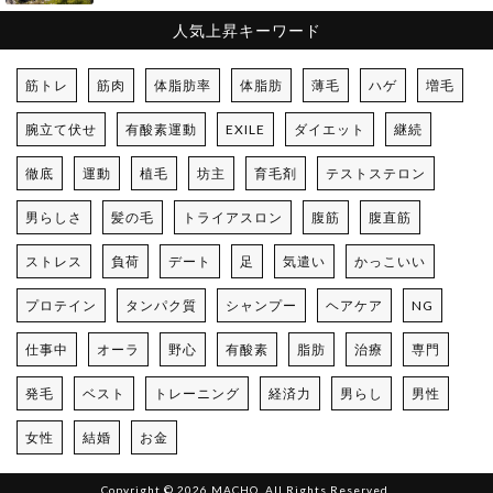
人気上昇キーワード
筋トレ
筋肉
体脂肪率
体脂肪
薄毛
ハゲ
増毛
腕立て伏せ
有酸素運動
EXILE
ダイエット
継続
徹底
運動
植毛
坊主
育毛剤
テストステロン
男らしさ
髪の毛
トライアスロン
腹筋
腹直筋
ストレス
負荷
デート
足
気遣い
かっこいい
プロテイン
タンパク質
シャンプー
ヘアケア
NG
仕事中
オーラ
野心
有酸素
脂肪
治療
専門
発毛
ベスト
トレーニング
経済力
男らし
男性
女性
結婚
お金
Copyright © 2026 MACHO. All Rights Reserved.