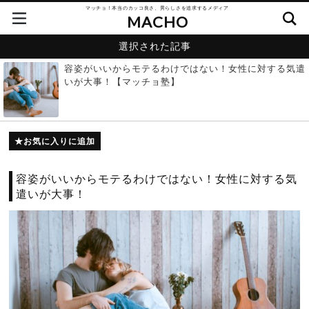
マッチョ！本当のカッコ良さ、男らしさを追求するメディア
MACHO
選択された記事
容姿がいいからモテるわけではない！女性に対する気遣
いが大事！【マッチョ塾】
お気に入りに追加
容姿がいいからモテるわけではない！女性に対する気
遣いが大事！