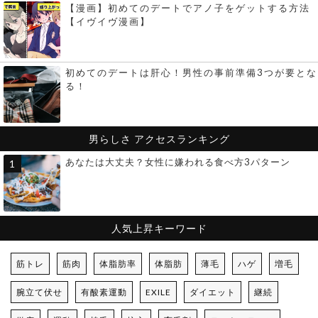
【漫画】初めてのデートでアノ子をゲットする方法
【イヴイヴ漫画】
初めてのデートは肝心！男性の事前準備3つが要とな
る！
男らしさ
アクセスランキング
あなたは大丈夫？女性に嫌われる食べ方3パターン
人気上昇キーワード
筋トレ
筋肉
体脂肪率
体脂肪
薄毛
ハゲ
増毛
腕立て伏せ
有酸素運動
EXILE
ダイエット
継続