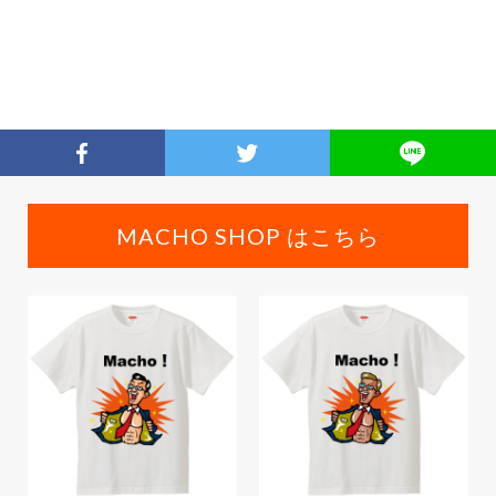
MACHO SHOP はこちら