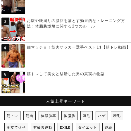
お腹や腰周りの脂肪を落とす効果的なトレーニング方
法！体脂肪燃焼に関する2つのルール
細マッチョ！筋肉サッカー選手ベスト11【筋トレ動画】
筋トレして美女と結婚した男の真実の物語
人気上昇キーワード
筋トレ
筋肉
体脂肪率
体脂肪
薄毛
ハゲ
増毛
腕立て伏せ
有酸素運動
EXILE
ダイエット
継続