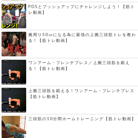
PDSとプッシュアップにチャレンジしよう！【筋ト
レ動画】
腕周り50㎝になる為に最強の上腕三頭筋トレを教わ
る！【筋トレ動画】
ワンアーム・フレンチプレス／上腕三頭筋を鍛え
る！【筋トレ動画】
上腕三頭筋を鍛える！ワンアーム・フレンチプレス
【筋トレ動画】
三頭筋の10分間ホームトレーニング【筋トレ動画】