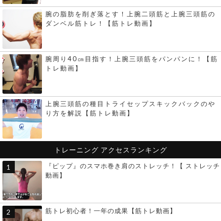
腕の脂肪を削ぎ落とす！上腕二頭筋と上腕三頭筋の
ダンベル筋トレ！【筋トレ動画】
腕周り40㎝目指す！上腕三頭筋をパンパンに！【筋
トレ動画】
上腕三頭筋の種目トライセップスキックバックのや
り方を解説【筋トレ動画】
トレーニング
アクセスランキング
『ピップ』のスマホ巻き肩のストレッチ！【 ストレッチ
動画】
筋トレ初心者！一年の成果【筋トレ動画】