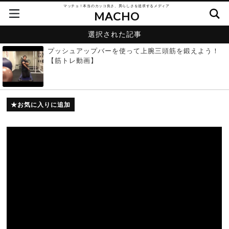
マッチョ！本当のカッコ良さ、男らしさを追求するメディア
MACHO
選択された記事
プッシュアップバーを使って上腕三頭筋を鍛えよう！
【筋トレ動画】
お気に入りに追加