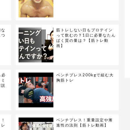
切な
筋トレしない日もプロテイン
につ
って飲むの？1日に必要なたん
】
ぱく質の量は？【筋トレ動
画】
も必
ベンチプレス200kgで組む大
イミ
胸筋トレ
解説
ク！
ベンチプレス！重量設定や漸
トレ
進性の法則【筋トレ動画】