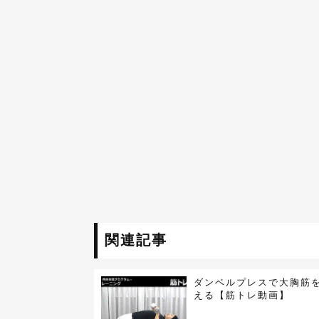
関連記事
ダンベルプレスで大胸筋
える【筋トレ動画】