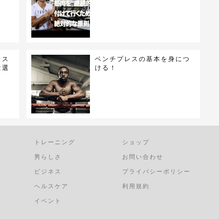
レス
ベンチプレスの基本を身につ
量選
ける！
トレーニング
ショップ
男らしさ
お問い合わせ
ビジネス
プライバシーポリシー
ヘルスケア
利用規約
イベント