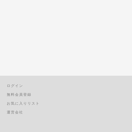
ログイン
無料会員登録
お気に入りリスト
運営会社