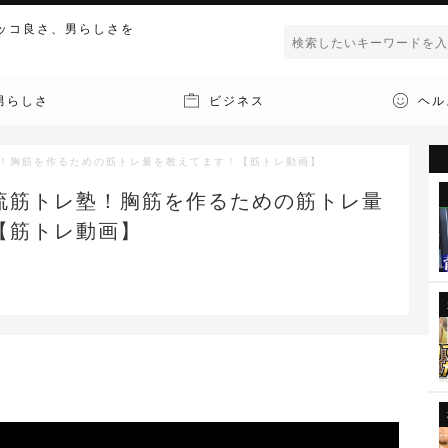
ッコ良さ、男らしさを
男らしさ
ビジネス
ヘル
塾！胸筋を作るための筋トレ量を教えてます！【筋トレ動画】
流筋トレ塾！胸筋を作るための筋トレ量
【筋トレ動画】