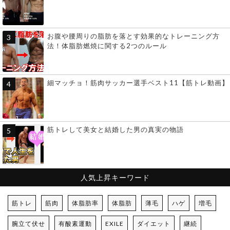
お腹や腰周りの脂肪を落とす効果的なトレーニング方
法！体脂肪燃焼に関する2つのルール
細マッチョ！筋肉サッカー選手ベスト11【筋トレ動画】
筋トレして美女と結婚した男の真実の物語
人気上昇キーワード
筋トレ
筋肉
体脂肪率
体脂肪
薄毛
ハゲ
増毛
腕立て伏せ
有酸素運動
EXILE
ダイエット
継続