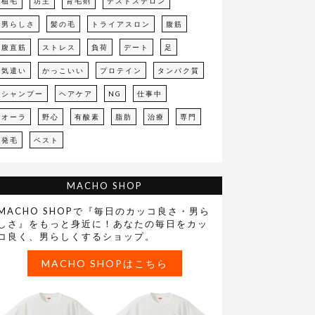
植毛
坊主
育毛剤
テストステロン
男らしさ
髪の毛
トライアスロン
腹筋
腹直筋
ストレス
負荷
デート
足
気遣い
かっこいい
プロテイン
タンパク質
シャンプー
ヘアケア
NG
仕事中
オーラ
野心
有酸素
脂肪
治療
専門
発毛
ベスト
MACHO SHOP
MACHO SHOPで『毎日のカッコ良さ・男ら
しさ』をもっと身近に！あなたの毎日をカッ
コ良く、男らしくするショップ。
MACHO SHOPはこちら