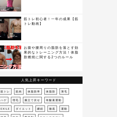
筋トレ初心者！一年の成果【筋
トレ動画】
お腹や腰周りの脂肪を落とす効
果的なトレーニング方法！体脂
肪燃焼に関する2つのルール
人気上昇キーワード
筋トレ
筋肉
体脂肪率
体脂肪
薄毛
ハゲ
増毛
腕立て伏せ
有酸素運動
EXILE
ダイエット
継続
徹底
運動