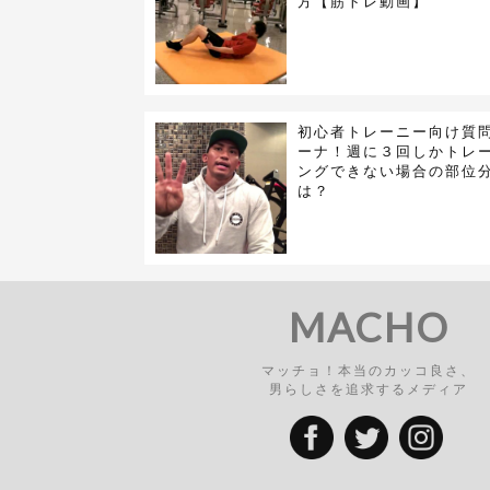
方【筋トレ動画】
初心者トレーニー向け質
ーナ！週に３回しかトレ
ングできない場合の部位
は？
MACHO
マッチョ！本当のカッコ良さ、
男らしさを追求するメディア