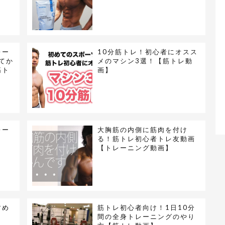
レー
10分筋トレ！初心者にオスス
てか
メのマシン3選！【筋トレ動
筋ト
画】
レー
大胸筋の内側に筋肉を付け
る！筋トレ初心者トレ友動画
【トレーニング動画】
すめ
筋トレ初心者向け！1日10分
間の全身トレーニングのやり