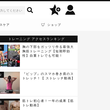
スケア
ショップ
トレーニング
アクセスランキング
胸の下部をガッツリ作る最強大
胸筋トレーニング【短期即効
性】自重トレでも可能！
『ピップ』のスマホ巻き肩のス
トレッチ！【 ストレッチ動画】
筋トレ初心者！一年の成果【筋
トレ動画】