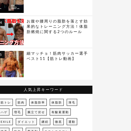
お腹や腰周りの脂肪を落とす効
果的なトレーニング方法！体脂
肪燃焼に関する2つのルール
細マッチョ！筋肉サッカー選手
ベスト11【筋トレ動画】
人気上昇キーワード
筋トレ
筋肉
体脂肪率
体脂肪
薄毛
ハゲ
増毛
腕立て伏せ
有酸素運動
EXILE
ダイエット
継続
徹底
運動