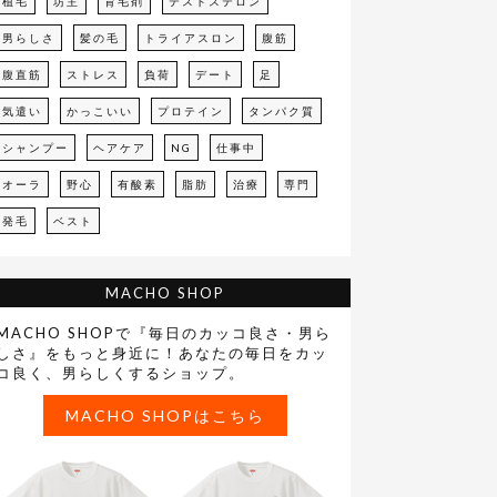
植毛
坊主
育毛剤
テストステロン
男らしさ
髪の毛
トライアスロン
腹筋
腹直筋
ストレス
負荷
デート
足
気遣い
かっこいい
プロテイン
タンパク質
シャンプー
ヘアケア
NG
仕事中
オーラ
野心
有酸素
脂肪
治療
専門
発毛
ベスト
MACHO SHOP
MACHO SHOPで『毎日のカッコ良さ・男ら
しさ』をもっと身近に！あなたの毎日をカッ
コ良く、男らしくするショップ。
MACHO SHOPはこちら