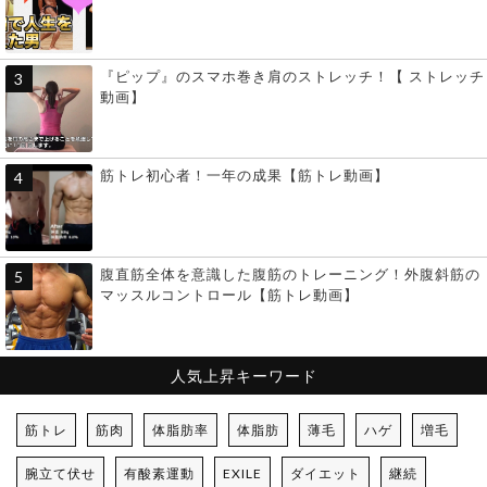
『ピップ』のスマホ巻き肩のストレッチ！【 ストレッチ
動画】
筋トレ初心者！一年の成果【筋トレ動画】
腹直筋全体を意識した腹筋のトレーニング！外腹斜筋の
マッスルコントロール【筋トレ動画】
人気上昇キーワード
筋トレ
筋肉
体脂肪率
体脂肪
薄毛
ハゲ
増毛
腕立て伏せ
有酸素運動
EXILE
ダイエット
継続