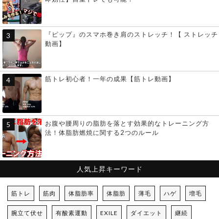
『ピップ』のスマホ巻き肩のストレッチ！【 ストレッチ
動画】
筋トレ初心者！一年の成果【筋トレ動画】
お腹や腰周りの脂肪を落とす効果的なトレーニング方
法！体脂肪燃焼に関する2つのルール
人気上昇キーワード
筋トレ
筋肉
体脂肪率
体脂肪
薄毛
ハゲ
増毛
腕立て伏せ
有酸素運動
EXILE
ダイエット
継続