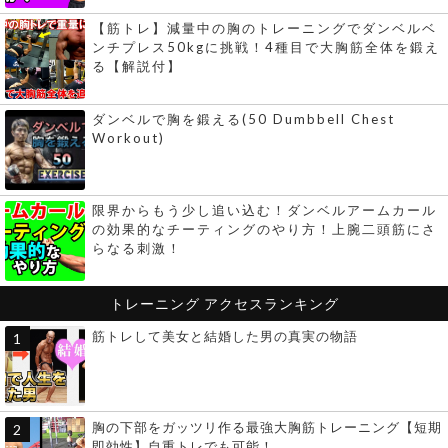
【筋トレ】減量中の胸のトレーニングでダンベルベ
ンチプレス50kgに挑戦！4種目で大胸筋全体を鍛え
る【解説付】
ダンベルで胸を鍛える(50 Dumbbell Chest
Workout)
限界からもう少し追い込む！ダンベルアームカール
の効果的なチーティングのやり方！上腕二頭筋にさ
らなる刺激！
トレーニング
アクセスランキング
筋トレして美女と結婚した男の真実の物語
胸の下部をガッツリ作る最強大胸筋トレーニング【短期
即効性】自重トレでも可能！