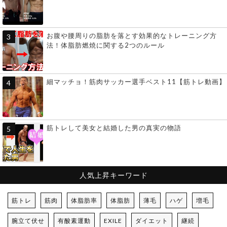
お腹や腰周りの脂肪を落とす効果的なトレーニング方
法！体脂肪燃焼に関する2つのルール
細マッチョ！筋肉サッカー選手ベスト11【筋トレ動画】
筋トレして美女と結婚した男の真実の物語
人気上昇キーワード
筋トレ
筋肉
体脂肪率
体脂肪
薄毛
ハゲ
増毛
腕立て伏せ
有酸素運動
EXILE
ダイエット
継続