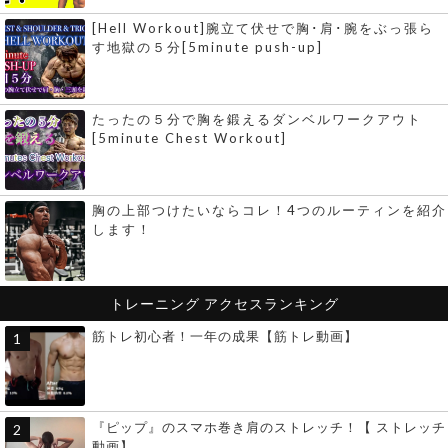
[Hell Workout]腕立て伏せで胸･肩･腕をぶっ張ら
す地獄の５分[5minute push-up]
たったの５分で胸を鍛えるダンベルワークアウト
[5minute Chest Workout]
胸の上部つけたいならコレ！4つのルーティンを紹介
します！
トレーニング
アクセスランキング
筋トレ初心者！一年の成果【筋トレ動画】
『ピップ』のスマホ巻き肩のストレッチ！【 ストレッチ
動画】