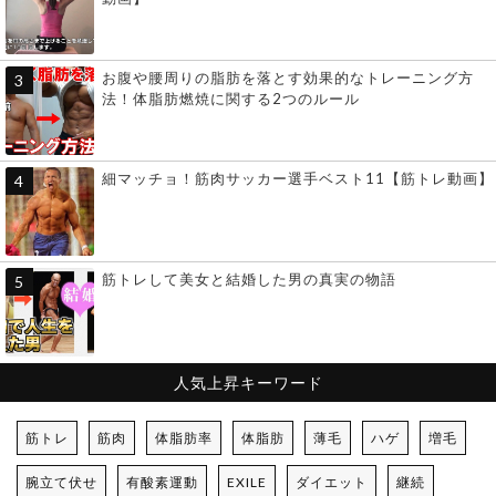
お腹や腰周りの脂肪を落とす効果的なトレーニング方
法！体脂肪燃焼に関する2つのルール
細マッチョ！筋肉サッカー選手ベスト11【筋トレ動画】
筋トレして美女と結婚した男の真実の物語
人気上昇キーワード
筋トレ
筋肉
体脂肪率
体脂肪
薄毛
ハゲ
増毛
腕立て伏せ
有酸素運動
EXILE
ダイエット
継続