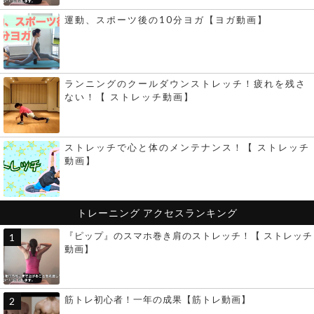
運動、スポーツ後の10分ヨガ【ヨガ動画】
ランニングのクールダウンストレッチ！疲れを残さ
ない！【 ストレッチ動画】
ストレッチで心と体のメンテナンス！【 ストレッチ
動画】
トレーニング
アクセスランキング
『ピップ』のスマホ巻き肩のストレッチ！【 ストレッチ
動画】
筋トレ初心者！一年の成果【筋トレ動画】