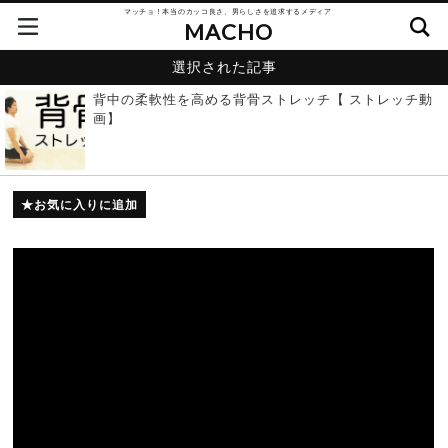
マッチョ！本当のカッコ良さ、男らしさを追求するメディア
MACHO
選択された記事
背中の柔軟性を高める背骨ストレッチ【 ストレッチ動
画】
お気に入りに追加