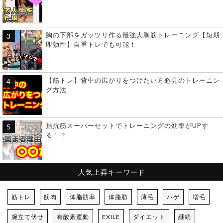
胸の下部をガッツリ作る最強大胸筋トレーニング【短期
即効性】自重トレでも可能！
【筋トレ】背中の広がりをつけたい方必見のトレーニン
グ方法
拮抗筋スーパーセットでトレーニングの効率がUPす
る！？
人気上昇キーワード
筋トレ
筋肉
体脂肪率
体脂肪
薄毛
ハゲ
増毛
腕立て伏せ
有酸素運動
EXILE
ダイエット
継続