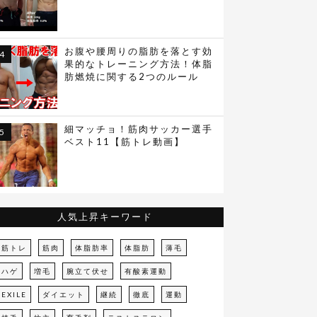
お腹や腰周りの脂肪を落とす効
果的なトレーニング方法！体脂
肪燃焼に関する2つのルール
細マッチョ！筋肉サッカー選手
ベスト11【筋トレ動画】
人気上昇キーワード
筋トレ
筋肉
体脂肪率
体脂肪
薄毛
ハゲ
増毛
腕立て伏せ
有酸素運動
EXILE
ダイエット
継続
徹底
運動