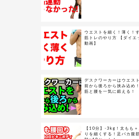
ウエストを細く！薄く！
筋トレのやり方 【ダイエ
動画】
デスクワーカーはウエス
前から後ろから挟み込め
筋と腰を一気に鍛える！
【10分】-3kg！太もも
りを細くする！足パカ腹筋