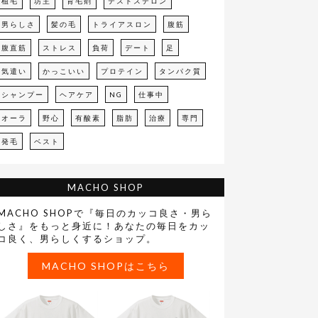
植毛
坊主
育毛剤
テストステロン
男らしさ
髪の毛
トライアスロン
腹筋
腹直筋
ストレス
負荷
デート
足
気遣い
かっこいい
プロテイン
タンパク質
シャンプー
ヘアケア
NG
仕事中
オーラ
野心
有酸素
脂肪
治療
専門
発毛
ベスト
MACHO SHOP
MACHO SHOPで『毎日のカッコ良さ・男ら
しさ』をもっと身近に！あなたの毎日をカッ
コ良く、男らしくするショップ。
MACHO SHOPはこちら