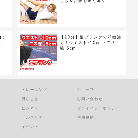
もも＆お腹を細く薄く！
細く
【10分】逆プランクで即効細
！
く！ウエスト-10cm・二の
腕-5cm！
トレーニング
ショップ
男らしさ
お問い合わせ
ビジネス
プライバシーポリシー
ヘルスケア
利用規約
イベント