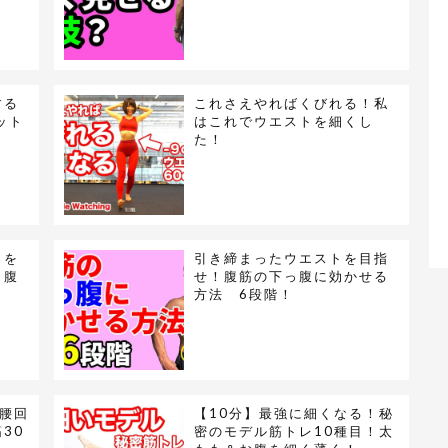
する
これさえやればくびれる！私
ット
はこれでウエストを細くし
た！
トを
引き締まったウエストを目指
！腹
せ！腹筋の下っ腹に効かせる
方法 6段階！
＋腰回
【10分】最強に細くなる！秘
30
密のモデル筋トレ10種目！太