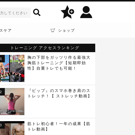
スケア
ショップ
トレーニング
アクセスランキング
胸の下部をガッツリ作る最強大
胸筋トレーニング【短期即効
性】自重トレでも可能！
『ピップ』のスマホ巻き肩のス
トレッチ！【 ストレッチ動画】
筋トレ初心者！一年の成果【筋
トレ動画】