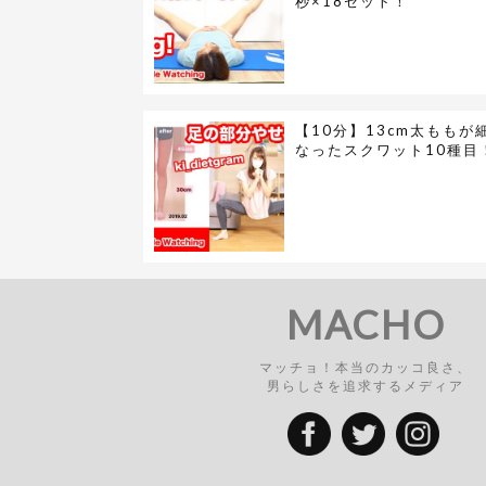
秒×18セット！
【10分】13cm太ももが
なったスクワット10種目
MACHO
マッチョ！本当のカッコ良さ、
男らしさを追求するメディア