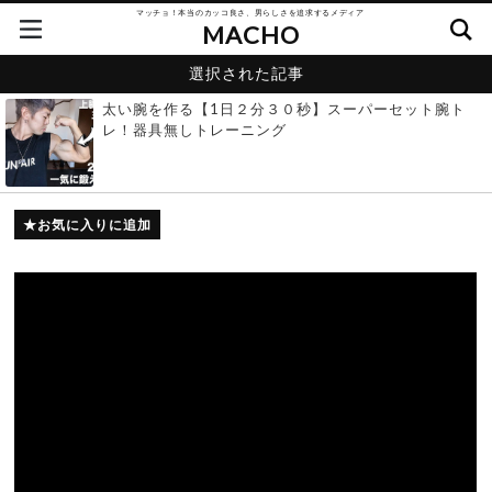
マッチョ！本当のカッコ良さ、男らしさを追求するメディア
MACHO
選択された記事
太い腕を作る【1日２分３０秒】スーパーセット腕ト
レ！器具無しトレーニング
お気に入りに追加