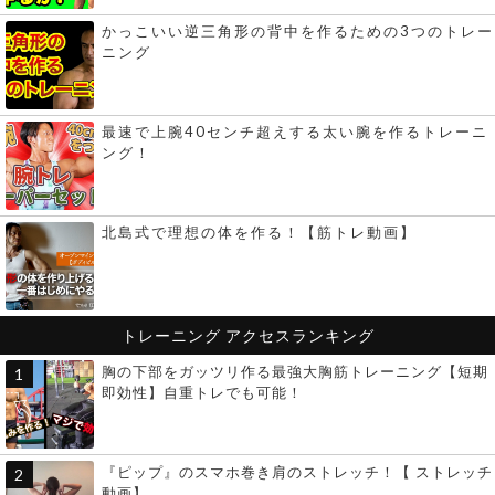
かっこいい逆三角形の背中を作るための3つのトレー
ニング
最速で上腕40センチ超えする太い腕を作るトレーニ
ング！
北島式で理想の体を作る！【筋トレ動画】
トレーニング
アクセスランキング
胸の下部をガッツリ作る最強大胸筋トレーニング【短期
即効性】自重トレでも可能！
『ピップ』のスマホ巻き肩のストレッチ！【 ストレッチ
動画】