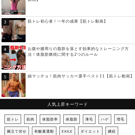
筋トレ初心者！一年の成果【筋トレ動画】
お腹や腰周りの脂肪を落とす効果的なトレーニング方
法！体脂肪燃焼に関する2つのルール
細マッチョ！筋肉サッカー選手ベスト11【筋トレ動画】
人気上昇キーワード
筋トレ
筋肉
体脂肪率
体脂肪
薄毛
ハゲ
増毛
腕立て伏せ
有酸素運動
EXILE
ダイエット
継続