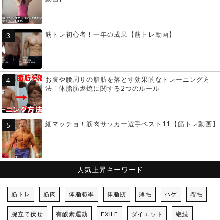
筋トレ初心者！一年の成果【筋トレ動画】
お腹や腰周りの脂肪を落とす効果的なトレーニング方
法！体脂肪燃焼に関する2つのルール
細マッチョ！筋肉サッカー選手ベスト11【筋トレ動画】
人気上昇キーワード
筋トレ
筋肉
体脂肪率
体脂肪
薄毛
ハゲ
増毛
腕立て伏せ
有酸素運動
EXILE
ダイエット
継続