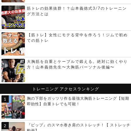
筋トレの効果抜群！？山本義徳式3/7のトレーニン
グ方法とは
【筋トレ】女性にモテる背中を作ろう！ジムで初め
ての筋トレ
大胸筋を自重とケーブルで鍛える。絶対に効くやり
方！山本義徳先生〜大胸筋パーソナル後編〜
トレーニング
アクセスランキング
胸の下部をガッツリ作る最強大胸筋トレーニング【短期
即効性】自重トレでも可能！
『ピップ』のスマホ巻き肩のストレッチ！【 ストレッチ
動画】