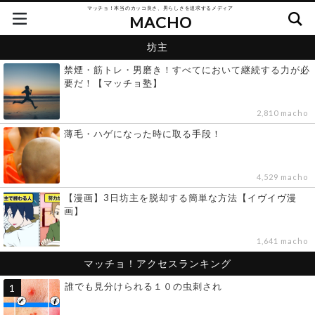
マッチョ！本当のカッコ良さ、男らしさを追求するメディア
MACHO
坊主
禁煙・筋トレ・男磨き！すべてにおいて継続する力が必
要だ！【マッチョ塾】
2,810 macho
薄毛・ハゲになった時に取る手段！
4,529 macho
【漫画】3日坊主を脱却する簡単な方法【イヴイヴ漫
画】
1,641 macho
マッチョ！アクセスランキング
誰でも見分けられる１０の虫刺され