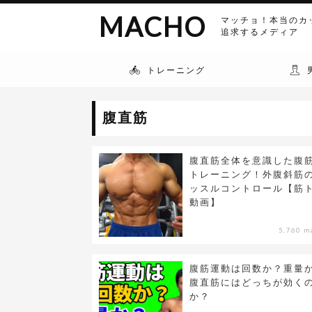
MACHO
マッチョ！本当のカ
追求するメディア
トレーニング
腹直筋
腹直筋全体を意識した腹
トレーニング！外腹斜筋
ッスルコントロール【筋
動画】
5,760 m
腹筋運動は回数か？重量
腹直筋にはどっちが効く
か？