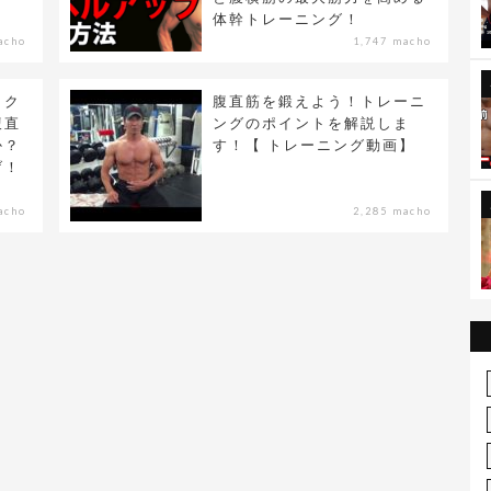
体幹トレーニング！
acho
1,747 macho
ック
腹直筋を鍛えよう！トレーニ
腹直
ングのポイントを解説しま
か？
す！【 トレーニング動画】
げ！
acho
2,285 macho