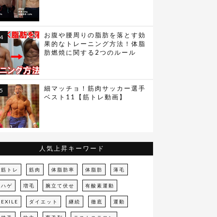
お腹や腰周りの脂肪を落とす効
果的なトレーニング方法！体脂
肪燃焼に関する2つのルール
細マッチョ！筋肉サッカー選手
ベスト11【筋トレ動画】
人気上昇キーワード
筋トレ
筋肉
体脂肪率
体脂肪
薄毛
ハゲ
増毛
腕立て伏せ
有酸素運動
EXILE
ダイエット
継続
徹底
運動