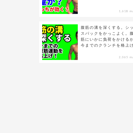
1,618 m
腹筋の溝を深くする。シ
スパックをかっこよく。
筋にいかに負荷をかける
今までのクランチを格上
2,065 m