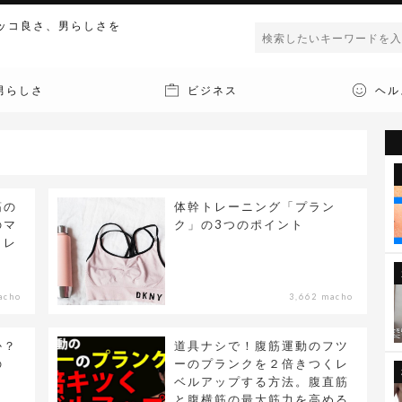
ッコ良さ、男らしさを
男らしさ
ビジネス
ヘル
筋の
体幹トレーニング「プラン
のマ
ク」の3つのポイント
トレ
acho
3,662 macho
か？
道具ナシで！腹筋運動のフツ
の
ーのプランクを２倍きつくレ
ベルアップする方法。腹直筋
と腹横筋の最大筋力を高める