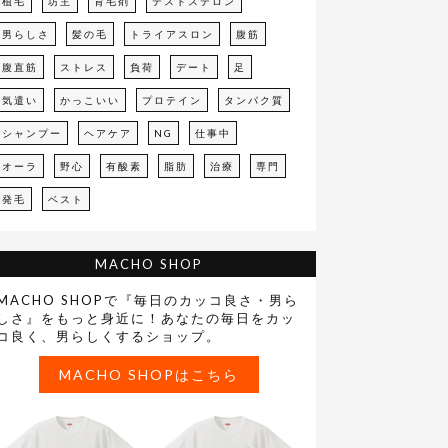
植毛
坊主
育毛剤
テストステロン
男らしさ
髪の毛
トライアスロン
腹筋
腹直筋
ストレス
負荷
デート
足
気遣い
かっこいい
プロテイン
タンパク質
シャンプー
ヘアケア
NG
仕事中
オーラ
野心
有酸素
脂肪
治療
専門
発毛
ベスト
MACHO SHOP
MACHO SHOPで『毎日のカッコ良さ・男ら
しさ』をもっと身近に！あなたの毎日をカッ
コ良く、男らしくするショップ。
MACHO SHOPはこちら