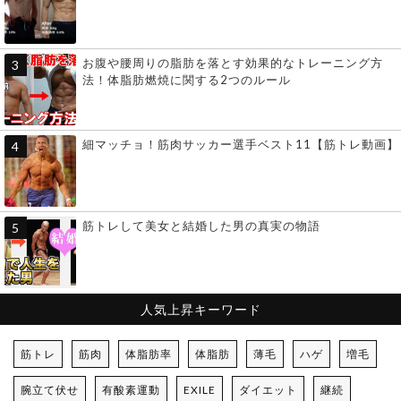
お腹や腰周りの脂肪を落とす効果的なトレーニング方
法！体脂肪燃焼に関する2つのルール
細マッチョ！筋肉サッカー選手ベスト11【筋トレ動画】
筋トレして美女と結婚した男の真実の物語
人気上昇キーワード
筋トレ
筋肉
体脂肪率
体脂肪
薄毛
ハゲ
増毛
腕立て伏せ
有酸素運動
EXILE
ダイエット
継続