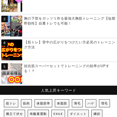
胸の下部をガッツリ作る最強大胸筋トレーニング【短期
即効性】自重トレでも可能！
【筋トレ】背中の広がりをつけたい方必見のトレーニン
グ方法
拮抗筋スーパーセットでトレーニングの効率がUPす
る！？
人気上昇キーワード
筋トレ
筋肉
体脂肪率
体脂肪
薄毛
ハゲ
増毛
腕立て伏せ
有酸素運動
EXILE
ダイエット
継続