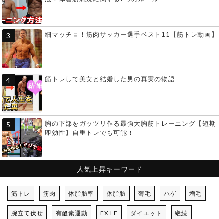
細マッチョ！筋肉サッカー選手ベスト11【筋トレ動画】
筋トレして美女と結婚した男の真実の物語
胸の下部をガッツリ作る最強大胸筋トレーニング【短期
即効性】自重トレでも可能！
人気上昇キーワード
筋トレ
筋肉
体脂肪率
体脂肪
薄毛
ハゲ
増毛
腕立て伏せ
有酸素運動
EXILE
ダイエット
継続