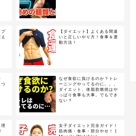
ップ
【ダイエット】よくある間違
変え
いと正しいやり方！食事＆運
動方法！
一
なぜ食欲に負けるのか？トレ
につ
ーニングやってるのに。。。
】
ダイエット、体脂肪燃焼はや
っぱり食事も大事。でもでき
ない？
に理
女子ダイエット完全ガイド！
！
筋肉痛・食事・部分やせ！ |