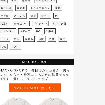
植毛
坊主
育毛剤
テストステロン
男らしさ
髪の毛
トライアスロン
腹筋
腹直筋
ストレス
負荷
デート
足
気遣い
かっこいい
プロテイン
タンパク質
シャンプー
ヘアケア
NG
仕事中
オーラ
野心
有酸素
脂肪
治療
専門
発毛
ベスト
MACHO SHOP
MACHO SHOPで『毎日のカッコ良さ・男ら
しさ』をもっと身近に！あなたの毎日をカッ
コ良く、男らしくするショップ。
MACHO SHOPはこちら