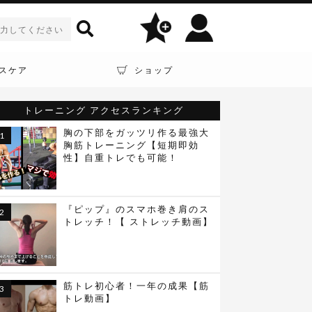
スケア
ショップ
トレーニング
アクセスランキング
胸の下部をガッツリ作る最強大
胸筋トレーニング【短期即効
性】自重トレでも可能！
『ピップ』のスマホ巻き肩のス
トレッチ！【 ストレッチ動画】
筋トレ初心者！一年の成果【筋
トレ動画】