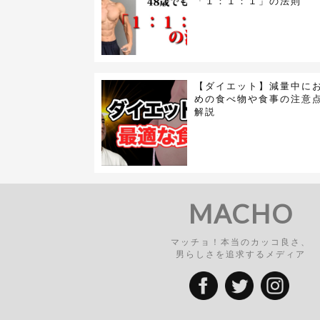
「１：１：１」の法則
【ダイエット】減量中に
めの食べ物や食事の注意
解説
MACHO
マッチョ！本当のカッコ良さ、
男らしさを追求するメディア