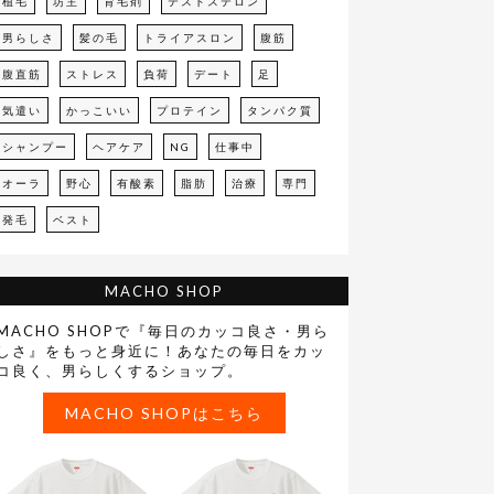
植毛
坊主
育毛剤
テストステロン
男らしさ
髪の毛
トライアスロン
腹筋
腹直筋
ストレス
負荷
デート
足
気遣い
かっこいい
プロテイン
タンパク質
シャンプー
ヘアケア
NG
仕事中
オーラ
野心
有酸素
脂肪
治療
専門
発毛
ベスト
MACHO SHOP
MACHO SHOPで『毎日のカッコ良さ・男ら
しさ』をもっと身近に！あなたの毎日をカッ
コ良く、男らしくするショップ。
MACHO SHOPはこちら