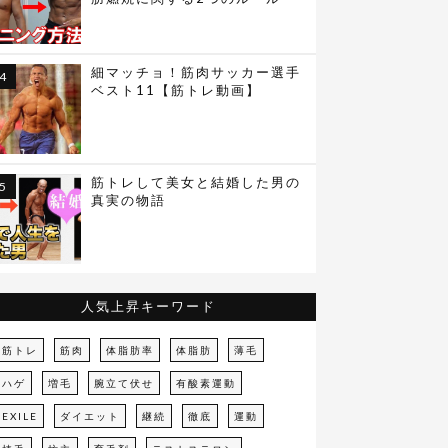
細マッチョ！筋肉サッカー選手
ベスト11【筋トレ動画】
筋トレして美女と結婚した男の
真実の物語
人気上昇キーワード
筋トレ
筋肉
体脂肪率
体脂肪
薄毛
ハゲ
増毛
腕立て伏せ
有酸素運動
EXILE
ダイエット
継続
徹底
運動