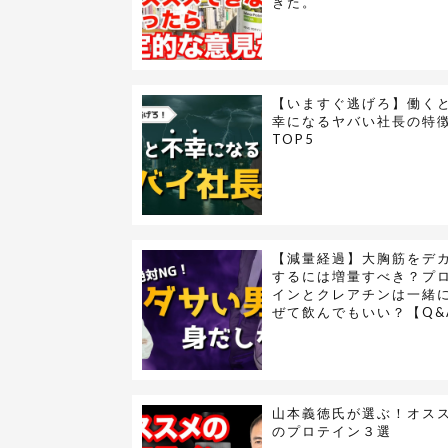
きた。
【いますぐ逃げろ】働く
幸になるヤバい社長の特
TOP5
【減量経過】大胸筋をデ
するには増量すべき？プ
インとクレアチンは一緒
ぜて飲んでもいい？【Q&
山本義徳氏が選ぶ！オス
のプロテイン３選