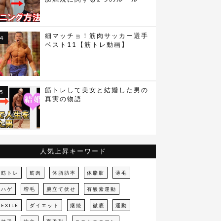
細マッチョ！筋肉サッカー選手
ベスト11【筋トレ動画】
筋トレして美女と結婚した男の
真実の物語
人気上昇キーワード
筋トレ
筋肉
体脂肪率
体脂肪
薄毛
ハゲ
増毛
腕立て伏せ
有酸素運動
EXILE
ダイエット
継続
徹底
運動