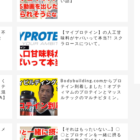
い話】
と不
【マイプロテイン】の人工甘
徴
味料がヤバいって本当?! スク
ラロースについて。
カく
Bodybuilding.comからプロ
ロテ
テイン到着しました！オプテ
に混
ィマムのプロテインとマッス
A】
ルテックのマルチビタミン。
スメ
【それはもったいない…】〇
〇とプロテインを一緒に摂る