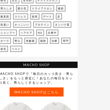
植毛
坊主
育毛剤
テストステロン
男らしさ
髪の毛
トライアスロン
腹筋
腹直筋
ストレス
負荷
デート
足
気遣い
かっこいい
プロテイン
タンパク質
シャンプー
ヘアケア
NG
仕事中
オーラ
野心
有酸素
脂肪
治療
専門
発毛
ベスト
MACHO SHOP
MACHO SHOPで『毎日のカッコ良さ・男ら
しさ』をもっと身近に！あなたの毎日をカッ
コ良く、男らしくするショップ。
MACHO SHOPはこちら