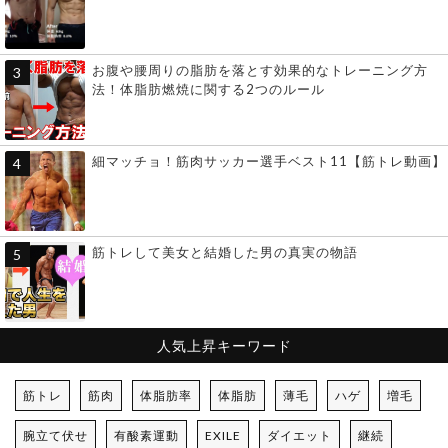
お腹や腰周りの脂肪を落とす効果的なトレーニング方
法！体脂肪燃焼に関する2つのルール
細マッチョ！筋肉サッカー選手ベスト11【筋トレ動画】
筋トレして美女と結婚した男の真実の物語
人気上昇キーワード
筋トレ
筋肉
体脂肪率
体脂肪
薄毛
ハゲ
増毛
腕立て伏せ
有酸素運動
EXILE
ダイエット
継続