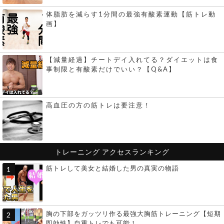
体脂肪を減らす1分間の最強有酸素運動【筋トレ動
画】
【減量経過】チートデイ入れてる？ダイエットは食
事制限と有酸素だけでいい？【Q&A】
高血圧の方の筋トレは要注意！
トレーニング
アクセスランキング
筋トレして美女と結婚した男の真実の物語
胸の下部をガッツリ作る最強大胸筋トレーニング【短期
即効性】自重トレでも可能！