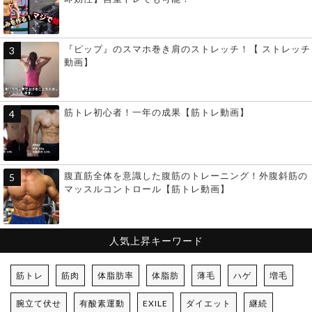
『ピップ』のスマホ巻き肩のストレッチ！【 ストレッチ
動画】
筋トレ初心者！一年の成果【筋トレ動画】
腹直筋全体を意識した腹筋のトレーニング！外腹斜筋の
マッスルコントロール【筋トレ動画】
人気上昇キーワード
筋トレ
筋肉
体脂肪率
体脂肪
薄毛
ハゲ
増毛
腕立て伏せ
有酸素運動
EXILE
ダイエット
継続