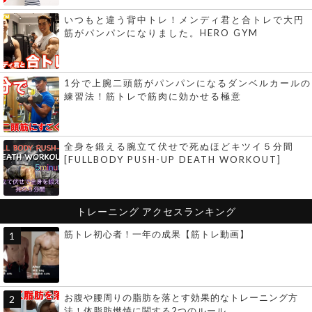
いつもと違う背中トレ！メンディ君と合トレで大円
筋がパンパンになりました。HERO GYM
1分で上腕二頭筋がパンパンになるダンベルカールの
練習法！筋トレで筋肉に効かせる極意
全身を鍛える腕立て伏せで死ぬほどキツイ５分間
[FULLBODY PUSH-UP DEATH WORKOUT]
トレーニング
アクセスランキング
筋トレ初心者！一年の成果【筋トレ動画】
お腹や腰周りの脂肪を落とす効果的なトレーニング方
法！体脂肪燃焼に関する2つのルール