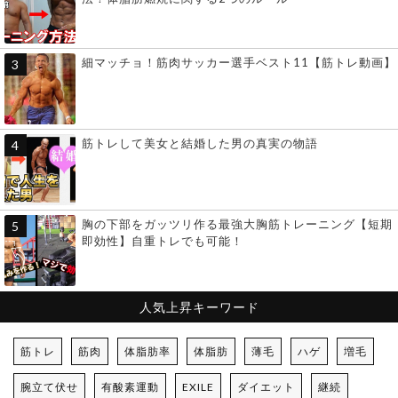
細マッチョ！筋肉サッカー選手ベスト11【筋トレ動画】
筋トレして美女と結婚した男の真実の物語
胸の下部をガッツリ作る最強大胸筋トレーニング【短期
即効性】自重トレでも可能！
人気上昇キーワード
筋トレ
筋肉
体脂肪率
体脂肪
薄毛
ハゲ
増毛
腕立て伏せ
有酸素運動
EXILE
ダイエット
継続