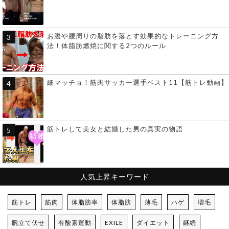
お腹や腰周りの脂肪を落とす効果的なトレーニング方
法！体脂肪燃焼に関する2つのルール
細マッチョ！筋肉サッカー選手ベスト11【筋トレ動画】
筋トレして美女と結婚した男の真実の物語
人気上昇キーワード
筋トレ
筋肉
体脂肪率
体脂肪
薄毛
ハゲ
増毛
腕立て伏せ
有酸素運動
EXILE
ダイエット
継続