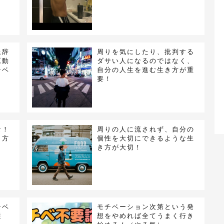
上辞
周りを気にしたり、批判する
原動
ダサい人になるのではなく、
チベ
自分の人生を進む生き方が重
要！
な！
周りの人に流されず、自分の
き方
個性を大切にできるような生
き方が大切！
チベ
モチベーション次第という発
選
想をやめれば全てうまく行き