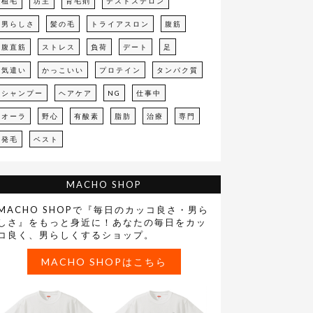
植毛
坊主
育毛剤
テストステロン
男らしさ
髪の毛
トライアスロン
腹筋
腹直筋
ストレス
負荷
デート
足
気遣い
かっこいい
プロテイン
タンパク質
シャンプー
ヘアケア
NG
仕事中
オーラ
野心
有酸素
脂肪
治療
専門
発毛
ベスト
MACHO SHOP
MACHO SHOPで『毎日のカッコ良さ・男ら
しさ』をもっと身近に！あなたの毎日をカッ
コ良く、男らしくするショップ。
MACHO SHOPはこちら