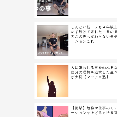
しんどい筋トレも４年以
めず続けて来れた１番の
力この先も変わらないモ
ーションこれ!
人に嫌われる事を恐れる
自分の理想を追求した生
が大切【マッチョ塾】
【衝撃】勉強や仕事のモ
ーションを上げる方法５