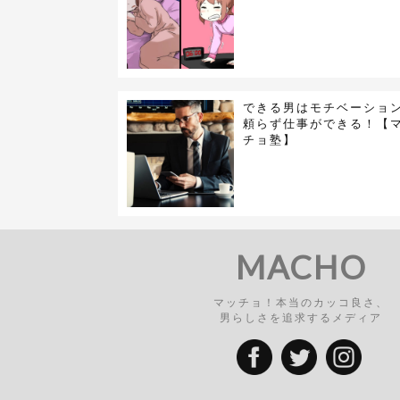
できる男はモチベーショ
頼らず仕事ができる！【
チョ塾】
MACHO
マッチョ！本当のカッコ良さ、
男らしさを追求するメディア