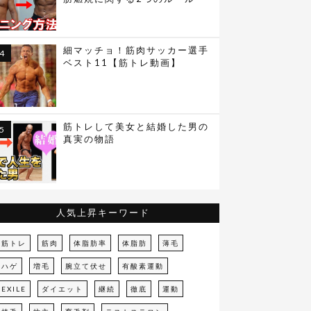
細マッチョ！筋肉サッカー選手
ベスト11【筋トレ動画】
筋トレして美女と結婚した男の
真実の物語
人気上昇キーワード
筋トレ
筋肉
体脂肪率
体脂肪
薄毛
ハゲ
増毛
腕立て伏せ
有酸素運動
EXILE
ダイエット
継続
徹底
運動