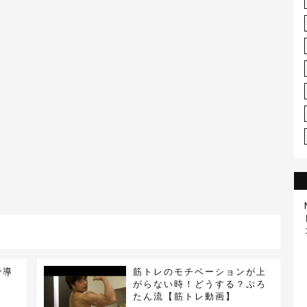
で導
筋トレのモチベーションが上
！
がらない時！どうする？ぷろ
たん流【筋トレ動画】